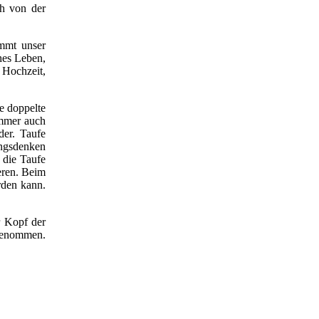
ch von der
immt unser
hes Leben,
 Hochzeit,
e doppelte
immer auch
er. Taufe
ungsdenken
 die Taufe
eren. Beim
rden kann.
r Kopf der
 genommen.