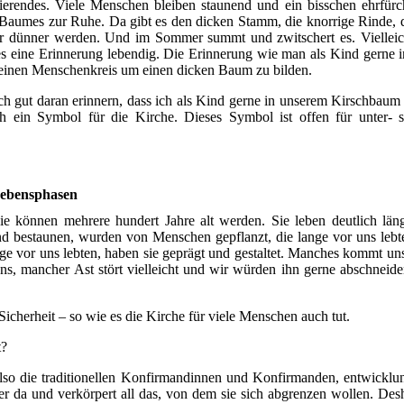
erendes. Viele Menschen bleiben staunend und ein bisschen ehrfürc
aumes zur Ruhe. Da gibt es den dicken Stamm, die knorrige Rinde, di
er dünner werden. Und im Sommer summt und zwitschert es. Vielleic
es eine Erinnerung lebendig. Die Erinnerung wie man als Kind gerne
n einen Menschenkreis um einen dicken Baum zu bilden.
och gut daran erinnern, dass ich als Kind gerne in unserem Kirschbaum
h ein Symbol für die Kirche. Dieses Symbol ist offen für unter- s
Lebensphasen
ie können mehrere hundert Jahre alt werden. Sie leben deutlich läng
d bestaunen, wurden von Menschen gepflanzt, die lange vor uns lebt
nge vor uns lebten, haben sie geprägt und gestaltet. Manches kommt uns
ns, mancher Ast stört vielleicht und wir würden ihn gerne abschneide
Sicherheit – so wie es die Kirche für viele Menschen auch tut.
t?
 also die traditionellen Konfirmandinnen und Konfirmanden, entwicklu
r da und verkörpert all das, von dem sie sich abgrenzen wollen. Des