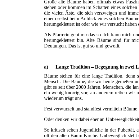
Große alte Bäume haben oftmals etwas Faszini
stehen oder kommen im Schatten eines solchen B
die vielen Äste, die sich verzweigen und imm
einem selbst beim Anblick eines solchen Baum
herumgeklettert ist oder wie wir versucht habe
Als Pfarrerin geht mir das so. Ich kann mich n
herumgeklettert bin. Alte Bäume sind für mic
Deutungen. Das ist gut so und gewollt.
a) Lange Tradition – Begegnung in zwei 
Bäume stehen für eine lange Tradition, denn s
Mensch. Die Bäume, die wir heute genießen un
gibt es seit über 2000 Jahren. Menschen, die la
ein wenig knorrig vor, an anderem reiben wir u
wiederum trägt uns.
Fest verwurzelt und standfest vermitteln Bäume 
Oder denken wir dabei eher an Unbeweglichkei
So kritisch sehen Jugendliche in der Pubertät,
oft den alten Baum Kirche. Unbeweglich steht e