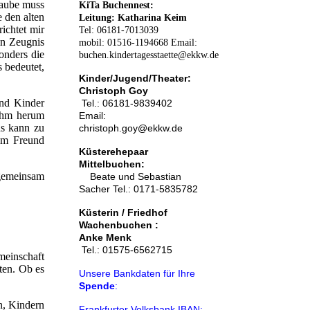
laube muss
KiTa Buchennest:
 den alten
Leitung: Katharina Keim
ichtet mir
Tel: 06181-7013039
in Zeugnis
mobil: 01516-1194668 Email:
onders die
buchen.kindertagesstaette@ekkw.de
 bedeutet,
Kinder/Jugend/Theater:
Christoph Goy
Und Kinder
Tel.: 06181-9839402
 ihm herum
Email:
us kann zu
christoph.goy@ekkw.de
em Freund
Küsterehepaar
Mittelbuchen:
gemeinsam
Beate und Sebastian
Sacher Tel.: 0171-5835782
Küsterin / Friedhof
Wachenbuchen :
A
nke Menk
Tel.: 01575-6562715
meinschaft
ten. Ob es
Unsere Bankdaten für Ihre
Spende
:
n, Kindern
Frankfurter Volksbank IBAN: