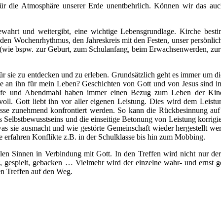
für die Atmosphäre unserer Erde unentbehrlich. Können wir das au
ewahrt und weitergibt, eine wichtige Lebensgrundlage. Kirche best
 den Wochenrhythmus, den Jahreskreis mit den Festen, unser persönlic
 (wie bspw. zur Geburt, zum Schulanfang, beim Erwachsenwerden, zur
ür sie zu entdecken und zu erleben. Grundsätzlich geht es immer um di
be an ihn für mein Leben? Geschichten von Gott und von Jesus sind 
fe und Abendmahl haben immer einen Bezug zum Leben der Kind
tvoll. Gott liebt ihn vor aller eigenen Leistung. Dies wird dem Leist
lasse zunehmend konfrontiert werden. So kann die Rückbesinnung auf
es Selbstbewusstseins und die einseitige Betonung von Leistung korrigi
 sie ausmacht und wie gestörte Gemeinschaft wieder hergestellt we
sie erfahren Konflikte z.B. in der Schulklasse bis hin zum Mobbing.
len Sinnen in Verbindung mit Gott. In den Treffen wird nicht nur de
t, gespielt, gebacken … Vielmehr wird der einzelne wahr- und ernst
n Treffen auf den Weg.