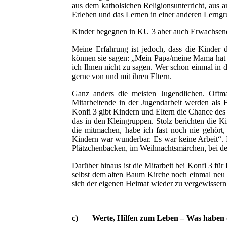
aus dem katholsichen Religionsunterricht, au
Erleben und das Lernen in einer anderen Lerngru
Kinder begegnen in KU 3 aber auch Erwachsenen
Meine Erfahrung ist jedoch, dass die Kinder 
können sie sagen: „Mein Papa/meine Mama hat m
ich Ihnen nicht zu sagen. Wer schon einmal in 
gerne von und mit ihren Eltern.
Ganz anders die meisten Jugendlichen. Oftmal
Mitarbeitende in der Jugendarbeit werden als Be
Konfi 3 gibt Kindern und Eltern die Chance de
das in den Kleingruppen. Stolz berichten die 
die mitmachen, habe ich fast noch nie gehört,
Kindern war wunderbar. Es war keine Arbeit“. I
Plätzchenbacken, im Weihnachtsmärchen, bei der 
Darüber hinaus ist die Mitarbeit bei Konfi 3 fü
selbst dem alten Baum Kirche noch einmal neu z
sich der eigenen Heimat wieder zu vergewisser
c) Werte, Hilfen zum Leben – Was haben d