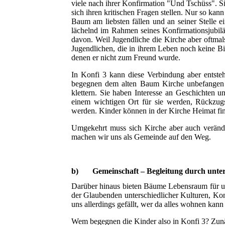
viele nach ihrer Konfirmation "Und Tschüss". Si
sich ihren kritischen Fragen stellen. Nur so k
Baum am liebsten fällen und an seiner Stelle e
lächelnd im Rahmen seines Konfirmationsjubil
davon. Weil Jugendliche die Kirche aber oftmal
Jugendlichen, die in ihrem Leben noch keine Bi
denen er nicht zum Freund wurde.
In Konfi 3 kann diese Verbindung aber entsteh
begegnen dem alten Baum Kirche unbefangen u
klettern. Sie haben Interesse an Geschichte
einem wichtigen Ort für sie werden, Rückz
werden. Kinder können in der Kirche Heimat fi
Umgekehrt muss sich Kirche aber auch verän
machen wir uns als Gemeinde auf den Weg.
b) Gemeinschaft – Begleitung durch unter
Darüber hinaus bieten Bäume Lebensraum für unz
der Glaubenden unterschiedlicher Kulturen, Kon
uns allerdings gefällt, wer da alles wohnen kann
Wem begegnen die Kinder also in Konfi 3? Zunä