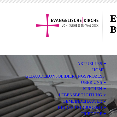
E
B
AKTUELLES
HOME
GEBÄUDEKONSOLIDIERUNGSPROZESS
ÜBER UNS
KIRCHEN
LEBENSBEGLEITUNG
GEMEINDEHÄUSER
KINDER UND JUGEND
FRIEDHOF