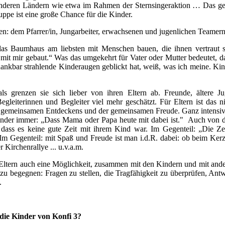
s anderen Ländern wie etwa im Rahmen der Sternsingeraktion … Das 
ppe ist eine große Chance für die Kinder.
: dem Pfarrer/in, Jungarbeiter, erwachsenen und jugenlichen Teamer
das Baumhaus am liebsten mit Menschen bauen, die ihnen vertraut s
it mir gebaut.“ Was das umgekehrt für Vater oder Mutter bedeutet, d
dankbar strahlende Kinderaugen geblickt hat, weiß, was ich meine. Kin
s grenzen sie sich lieber von ihren Eltern ab. Freunde, ältere Ju
gleiterinnen und Begleiter viel mehr geschätzt. Für Eltern ist das nic
s gemeinsamen Entdeckens und der gemeinsamen Freude. Ganz intensiv
Kinder immer: „Dass Mama oder Papa heute mit dabei ist." Auch von d
 dass es keine gute Zeit mit ihrem Kind war. Im Gegenteil: „Die Ze
m Gegenteil: mit Spaß und Freude ist man i.d.R. dabei: ob beim Kerz
Kirchenrallye ... u.v.a.m.
r Eltern auch eine Möglichkeit, zusammen mit den Kindern und mit ande
u begegnen: Fragen zu stellen, die Tragfähigkeit zu überprüfen, Ant
n.
ie Kinder von Konfi 3?