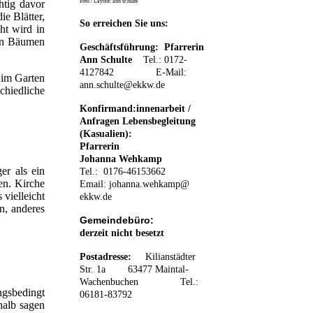
Foto / Layout: ann schulte
htig davor
e Blätter,
So erreichen Sie uns:
ht wird in
 in Bäumen
Geschäftsführung: Pfarrerin
Ann Schulte
Tel.: 0172-
4127842 E-Mail:
 im Garten
ann.schulte@ekkw.de
chiedliche
Konfirmand:innenarbeit /
Anfragen Lebensbegleitung
(Kasualien):
Pfarrerin
Johanna Wehkamp
er als ein
Tel.: 0176-46153662
en. Kirche
Email:
johanna.wehkamp@
 vielleicht
ekkw.de
n, anderes
Gemeindebüro:
derzeit nicht besetzt
Postadresse:
K
ilianstädter
Str. 1a 63477 Maintal-
Wachenbuchen
Tel.:
ngsbedingt
06181-83792
halb sagen