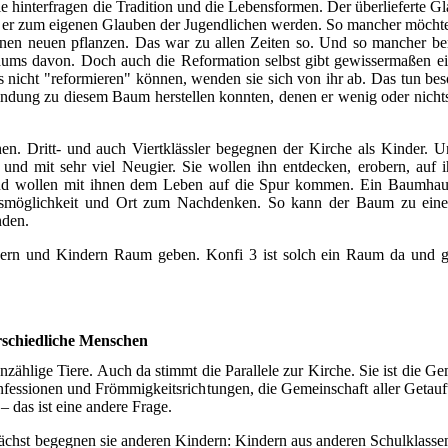
e hinterfragen die Tradition und die Lebensformen. Der überlieferte G
ann er zum eigenen Glauben der Jugendlichen werden. So mancher möchte
inen neuen pflanzen. Das war zu allen Zeiten so. Und so mancher ber
äums davon. Doch auch die Reformation selbst gibt gewissermaßen e
s nicht "reformieren" können, wenden sie sich von ihr ab. Das tun bes
ndung zu diesem Baum herstellen konnten, denen er wenig oder nichts
en. Dritt- und auch Viertklässler begegnen der Kirche als Kinder. 
nd mit sehr viel Neugier. Sie wollen ihn entdecken, erobern, auf
n und wollen mit ihnen dem Leben auf die Spur kommen. Ein Baumha
ugsmöglichkeit und Ort zum Nachdenken. So kann der Baum zu ein
nden.
dern und Kindern Raum geben. Konfi 3 ist solch ein Raum da und 
schiedliche Menschen
ählige Tiere. Auch da stimmt die Parallele zur Kirche. Sie ist die Ge
fessionen und Frömmigkeitsrichtungen, die Gemeinschaft aller Getauf
 – das ist eine andere Frage.
chst begegnen sie anderen Kindern: Kindern aus anderen Schulklasse