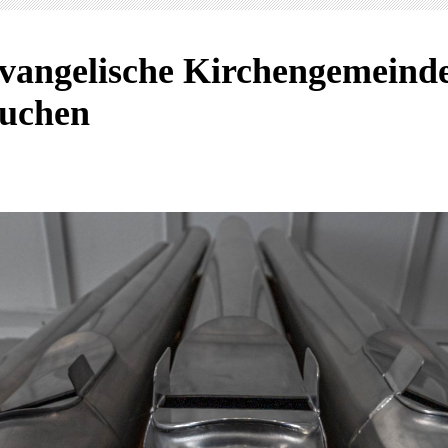
vangelische Kirchengemeind
uchen