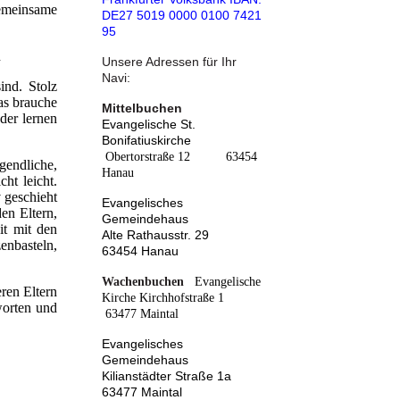
gemeinsame
DE27 5019 0000 0100 7421
95
n
Unsere Adressen für Ihr
Navi:
ind. Stolz
as brauche
Mittelbuchen
der lernen
Evangelische St.
Bonifatiuskirche
Obertorstraße 12 63454
gendliche,
Hanau
ht leicht.
 geschieht
Evangelisches
en Eltern,
Gemeindehaus
it mit den
Alte Rathausstr. 29
enbasteln,
63454 Hanau
Wachenbuchen
Evangelische
ren Eltern
Kirche
Kirchhofstraße 1
worten und
63477 Maintal
Evangelisches
Gemeindehaus
Kilianstädter Straße 1a
63477 Maintal